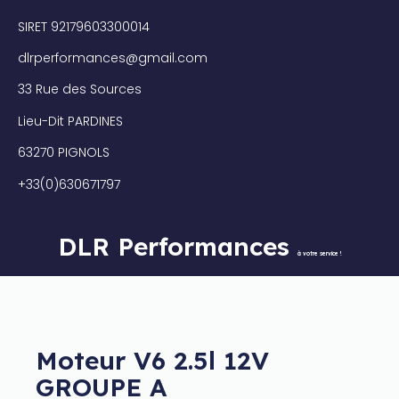
SIRET 92179603300014
dlrperformances@gmail.com
33 Rue des Sources
Lieu-Dit PARDINES
63270 PIGNOLS
+33(0)630671797
DLR Performances
à votre service !
Moteur V6 2.5l 12V
GROUPE A