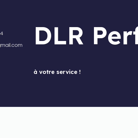
DLR Per
14
mail.com
à votre service !