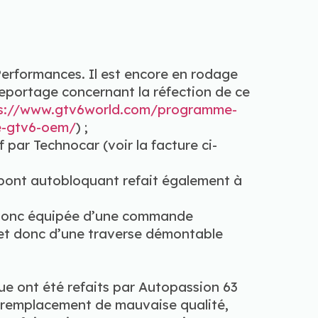
Performances. Il est encore en rodage
 reportage concernant la réfection de ce
s://www.gtv6world.com/programme-
de-gtv6-oem/
) ;
f par Technocar (voir la facture ci-
 pont autobloquant refait également à
st donc équipée d’une commande
uf et donc d’une traverse démontable
oue ont été refaits par Autopassion 63
de remplacement de mauvaise qualité,