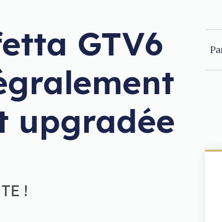
fetta GTV6
Pa
tégralement
et upgradée
E !