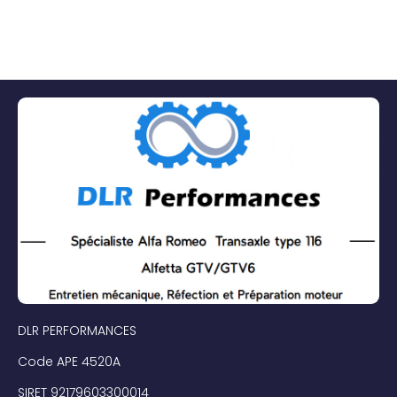
DLR PERFORMANCES
Code APE 4520A
SIRET 92179603300014