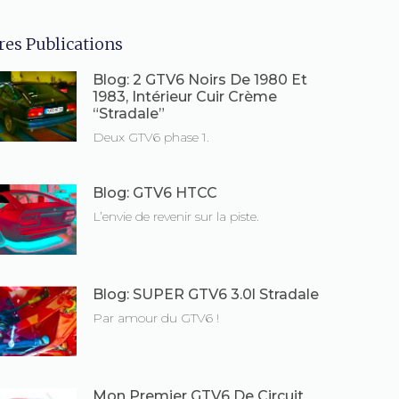
res Publications
Blog: 2 GTV6 Noirs De 1980 Et
1983, Intérieur Cuir Crème
“Stradale”
Deux GTV6 phase 1.
Blog: GTV6 HTCC
L’envie de revenir sur la piste.
Blog: SUPER GTV6 3.0l Stradale
Par amour du GTV6 !
Mon Premier GTV6 De Circuit