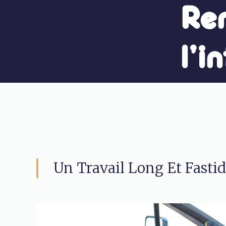
Re
l’i
Un Travail Long Et Fastid