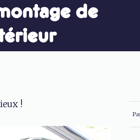
montage de
ntérieur
ieux !
Pa