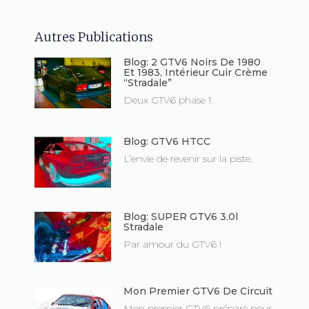
Autres Publications
Blog: 2 GTV6 Noirs De 1980
Et 1983, Intérieur Cuir Crème
“Stradale”
Deux GTV6 phase 1.
Blog: GTV6 HTCC
L’envie de revenir sur la piste.
Blog: SUPER GTV6 3.0l
Stradale
Par amour du GTV6 !
Mon Premier GTV6 De Circuit
Mon premier GTV6 préparé pour