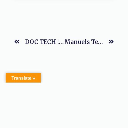
DOC TECH : Calculer Le Débit Des Injecteurs
Manuels Techniques Pour La Boite À Vitesses
Translate »
2024 DLR PERFORMANCES. All Rights Reserved. Made
©
by Julien HERBAUX.