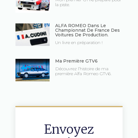
la piste.
ALFA ROMEO Dans Le
Championnat De France Des
Voitures De Production.
Un livre en préparation !
Ma Première GTV6
Découvrez l’histoire de ma
première Alfa Romeo GTV6.
Envoyez